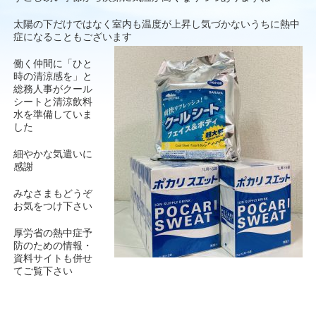
太陽の下だけではなく室内も温度が上昇し気づかないうちに熱中
症になることもございます
働く仲間に「ひと
時の清涼感を」と
総務人事がクール
シートと清涼飲料
水を準備していま
した
細やかな気遣いに
感謝
みなさまもどうぞ
お気をつけ下さい
厚労省の熱中症予
防のための情報・
資料サイトも併せ
てご覧下さい